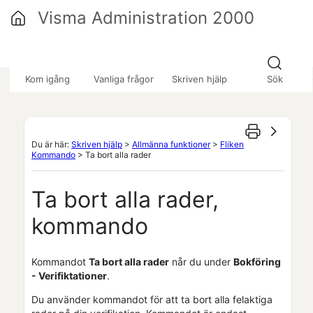
Hoppa över till huvudinnehåll
Visma Administration 2000
»
»
»
Kom igång
Vanliga frågor
Skriven hjälp
Sök
Du är här:
Skriven hjälp
>
Allmänna funktioner
>
Fliken
Kommando
>
Ta bort alla rader
Ta bort alla rader,
kommando
Kommandot
Ta bort alla rader
når du under
Bokföring
- Verifiktationer
.
Du använder kommandot för att ta bort alla felaktiga