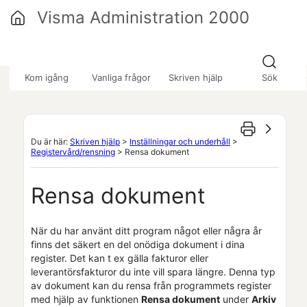
Hoppa över till huvudinnehåll
Visma Administration 2000
»
»
»
Kom igång
Vanliga frågor
Skriven hjälp
Sök
Du är här:
Skriven hjälp
>
Inställningar och underhåll
>
Registervård/rensning
>
Rensa dokument
Rensa dokument
När du har använt ditt program något eller några år
finns det säkert en del onödiga dokument i dina
register. Det kan t ex gälla
fakturor eller
leverantörsfakturor du inte vill spara längre. Denna typ
av dokument kan du rensa från programmets register
med hjälp av funktionen
Rensa dokument
under
Arkiv