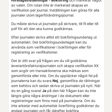
Företagsinställningar
- Bokföring
och markerar något
av valen. Om rutan inte är markerad skapas en
verifikation per journal. Inställningen kan göras för alla
journaler
utom lagerförändringsjournal
.
Du måste skriva ut journalen på skrivare, till fil eller till
pdf för att den ska kunna godkännas.
Efter journalen skrivs alltid ett bokföringsunderlag ut
automatiskt.
Det bokföringsunderlaget kan du
använda som verifikationer i bokföringen eller för
registrering av verifikationer.
Det är ditt svar på frågan om du vill godkänna
leverantörsfakturajournalen och skapa
verifikation XX
som avgör om transaktionerna ska märkas som
genomförda
eller inte. Om du upptäcker något fel på
journalerna kan du svara
Nej
, genomföra de rättningar
som behövs och sedan skriva ut journalen på nytt. När
du en gång svarat
Ja
på den här frågan kan du inte
längre göra några ändringar i de dokument eller
registreringar som finns med på journalerna. Om du
inte arbetar med automatisk överföring godkänner du
endast journalen och får därefter bokföra