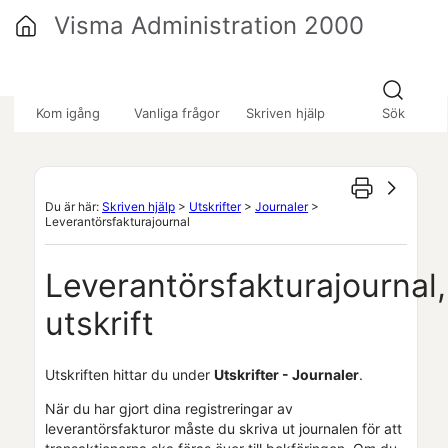
Hoppa över till huvudinnehåll
Visma Administration 2000
»
»
»
Kom igång
Vanliga frågor
Skriven hjälp
Sök
Du är här:
Skriven hjälp
>
Utskrifter
>
Journaler
>
Leverantörsfakturajournal
Leverantörsfakturajournal,
utskrift
Utskriften hittar du under
Utskrifter - Journaler
.
När du har gjort dina registreringar av
leverantörsfakturor måste du skriva ut journalen för att