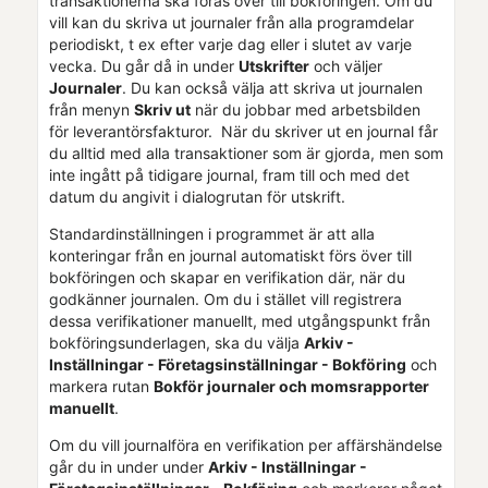
transaktionerna ska föras över till
bokföringen
. Om du
vill kan du skriva ut journaler från alla programdelar
periodiskt, t ex efter varje dag eller i slutet av varje
vecka. Du går då in under
Utskrifter
och väljer
Journaler
. Du kan också välja att skriva ut journalen
från menyn
Skriv ut
när du jobbar med arbetsbilden
för leverantörsfakturor. När du skriver ut en journal får
du alltid med alla transaktioner som är gjorda, men som
inte ingått på tidigare journal, fram till och med det
datum du angivit i dialogrutan för utskrift.
Standardinställningen i programmet är att alla
konteringar från en journal automatiskt förs över till
bokföringen och skapar en verifikation där, när du
godkänner journalen. Om du i stället vill registrera
dessa verifikationer manuellt, med utgångspunkt från
bokföringsunderlagen, ska du välja
Arkiv -
Inställningar -
Företagsinställningar
- Bokföring
och
markera rutan
Bokför journaler och momsrapporter
manuellt
.
Om du vill journalföra en verifikation per affärshändelse
går du in under under
Arkiv - Inställningar -