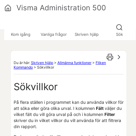
Hoppa över till huvudinnehåll
Visma Administration 500
»
»
»
Kom igång
Vanliga frågor
Skriven hjälp
Sök
Du är här:
Skriven hjälp
>
Allmänna funktioner
>
Fliken
Kommando
>
Sökvillkor
Sökvillkor
På flera ställen i programmet kan du använda villkor för
att söka eller göra olika urval. I kolumnen
Fält
väljer du
vilket fält du vill göra urval på och i kolumnen
Filter
skriver du in vilket villkor du vill använda för att filtrera
din rapport.