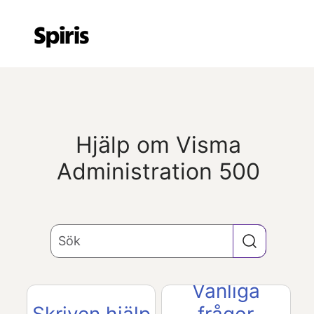
Hoppa över till huvudinnehåll
Hjälp om
Visma
Administration 500
Vanliga
Skriven hjälp
frågor