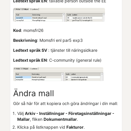
Ledtext språk EN
: taxable person outside the EE
Kod
: momsfri26
Beskrivning
: Momsfri enl par5 exp3
Ledtext
språk SV
: tjänster till näringsidkare
Ledtext språk EN
: C-community (general rule)
Ändra mall
Gör så här för att kopiera och göra ändringar i din mall:
Välj
Arkiv - Inställningar -
Företagsinställningar
-
Mallar
, fliken
Dokumentmallar
.
Klicka på listknappen vid
Fakturor
.