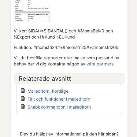
Villkor: SIDA()=SIDANTAL() och %MomsBel=0 och
%Export och !%Kund->EUKund
Funktion: #momsfri24#+#momsfri25#+#momsfri26#
Vill du beställa rapporter eller mallar som passar dina
behov ber vi dig kontakta någon av
våra partners
.
Relaterade avsnitt
Malleditorn, kortläge
Fält och funktioner i malleditorn
Snabbkommandon i malleditorn
Blev du hjälpt av informationen på den här sidan?