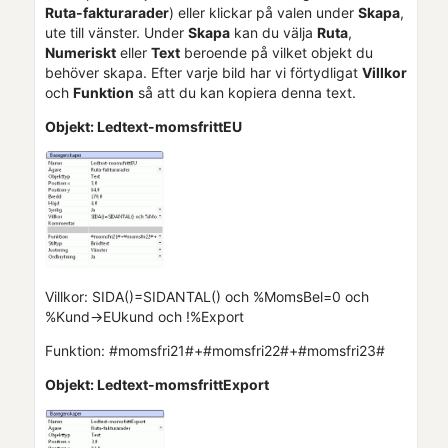
Ruta-fakturarader
) eller klickar på valen under
Skapa
,
ute till vänster. Under
Skapa
kan du välja
Ruta
,
Numeriskt
eller
Text
beroende på vilket objekt du
behöver skapa. Efter varje bild har vi förtydligat
Villkor
och
Funktion
så att du kan kopiera denna text.
Objekt: Ledtext-momsfrittEU
Villkor: SIDA()=SIDANTAL() och %MomsBel=0 och
%Kund->EUkund och !%Export
Funktion: #momsfri21#+#momsfri22#+#momsfri23#
Objekt: Ledtext-momsfrittExport