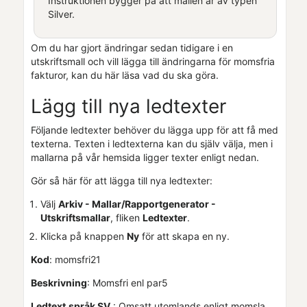
Instruktionen bygger på att mallen är av typen
Silver.
Om du har gjort ändringar sedan tidigare i en
utskriftsmall och vill lägga till ändringarna för momsfria
fakturor, kan du här läsa vad du ska göra.
Lägg till nya ledtexter
Följande ledtexter behöver du lägga upp för att få med
texterna. Texten i ledtexterna kan du själv välja, men i
mallarna på vår hemsida ligger texter enligt nedan.
Gör så här för att lägga till nya ledtexter:
Välj
Arkiv - Mallar/Rapportgenerator -
Utskriftsmallar
, fliken
Ledtexter
.
Klicka på knappen
Ny
för att skapa en ny.
Kod
: momsfri21
Beskrivning
: Momsfri enl par5
Ledtext
språk SV
: Omsatt utomlands enligt momsla