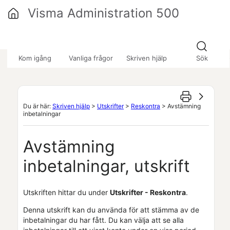
Hoppa över till huvudinnehåll
Visma Administration 500
»
»
»
Kom igång
Vanliga frågor
Skriven hjälp
Sök
Du är här:
Skriven hjälp
>
Utskrifter
>
Reskontra
>
Avstämning
inbetalningar
Avstämning
inbetalningar, utskrift
Utskriften hittar du under
Utskrifter - Reskontra
.
Denna utskrift kan du använda för att stämma av de
inbetalningar du har fått. Du kan välja att se alla