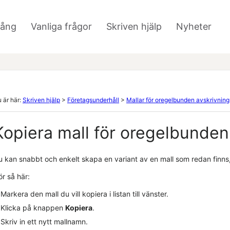
Hoppa över till huvudinnehåll
gång
Vanliga frågor
Skriven hjälp
Nyheter
»
»
»
 är här:
Skriven hjälp
>
Företagsunderhåll
>
Mallar för oregelbunden avskrivning
Kopiera mall för oregelbunden
u kan snabbt och enkelt skapa en variant av en mall som redan finns,
r så här:
Markera den mall du vill kopiera i listan till vänster.
Klicka på knappen
Kopiera
.
Skriv in ett nytt mallnamn.