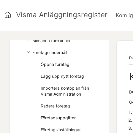
Vanliga frågor
Visma Anläggningsregister
Kom i
Skriven hjälp
Programöversikt
Allmänna funktioner
Företagsunderhåll
Du
Öppna företag
Lägg upp nytt företag
Importera kontoplan från
D
Visma Administration
Gö
Radera företag
Företagsuppgifter
Företagsinställningar