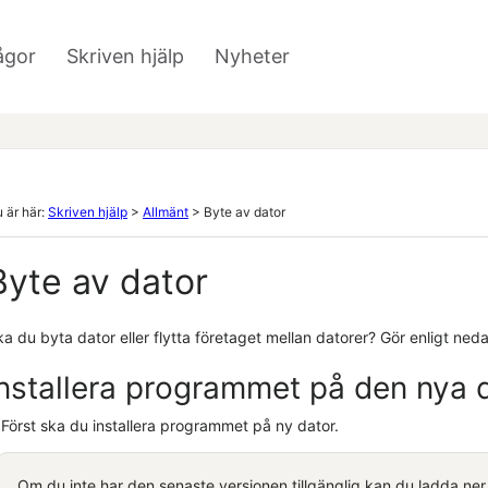
Hoppa över till huvudinnehåll
ågor
Skriven hjälp
Nyheter
»
»
 är här:
Skriven hjälp
>
Allmänt
>
Byte av dator
Byte av dator
a du byta dator eller flytta företaget mellan datorer? Gör enligt ned
Installera programmet på den nya 
Först ska du installera programmet på ny dator.
Om du inte har den senaste versionen tillgänglig kan du ladda ne