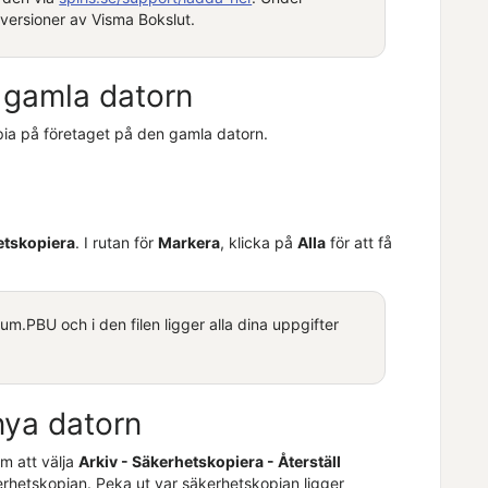
versioner av
Visma Bokslut
.
 gamla datorn
opia på företaget på den gamla datorn.
etskopiera
. I rutan för
Markera
, klicka på
Alla
för att få
.PBU och i den filen ligger alla dina uppgifter
nya datorn
m att välja
Arkiv - Säkerhetskopiera - Återställ
kerhetskopian. Peka ut var säkerhetskopian ligger