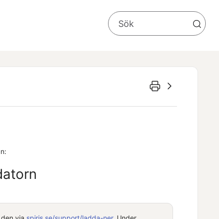
an:
datorn
r den via
spiris.se/support
/ladda-ner
. Under