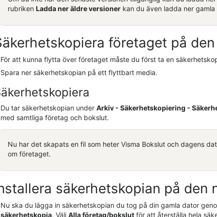
rubriken
Ladda ner äldre versioner
kan du även ladda ner gamla 
Säkerhetskopiera företaget på den
För att kunna flytta över företaget måste du först ta en säkerhetsk
Spara ner säkerhetskopian på ett flyttbart media.
äkerhetskopiera
Du tar säkerhetskopian under
Arkiv - Säkerhetskopiering - Säkerh
med samtliga företag och bokslut.
Nu har det skapats en fil som heter
Visma Bokslut
och dagens datum
om företaget.
Installera säkerhetskopian på den 
Nu ska du lägga in säkerhetskopian du tog på din gamla dator geno
säkerhetskopia
. Välj
Alla företag/bokslut
för att återställa hela sä