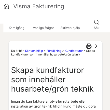
Hoppa över till huvudinnehåll
Visma Fakturering
»
»
»
Kom igång
Vanliga frågor
Skriven hjälp
Sök
Du är här:
Skriven hjälp
>
Försäljning
>
Kundfakturor
>
Skapa
kundfakturor som innehåller husarbete/grön teknik
Skapa
kundfakturor
som innehåller
husarbete/grön teknik
Innan du kan fakturera rot- eller rutarbete eller
installation av grön teknik till din kund måste du göra