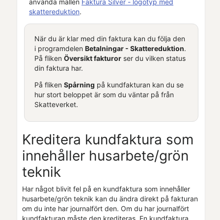
använda mallen
Faktura Silver - logotyp med
skattereduktion
.
När du är klar med din faktura kan du följa den
i programdelen
Betalningar - Skattereduktion
.
På fliken
Översikt fakturor
ser du vilken status
din faktura har.
På fliken
Spårning
på
kundfaktura
n kan du se
hur stort beloppet är som du väntar på från
Skatteverket.
Kreditera
kundfaktura
som
innehåller husarbete/grön
teknik
Har något blivit fel på en
kundfaktura
som innehåller
husarbete/grön teknik kan du ändra direkt på fakturan
om du inte har journalfört den. Om du har journalfört
kundfaktura
n måste den krediteras. En
kundfaktura