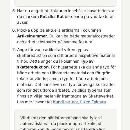
Har du angett att fakturan innehåller husarbete ska
du markera
Rot
eller
Rut
beroende på vad fakturan
avser.
Plocka upp de aktuella artiklarna i kolumnen
Artikelnummer
. Du kan ha både materialkostnader
och arbetskostnader på samma faktura.
Ange för varje artikelrad vilken typ av
skattereduktion som ditt arbete respektive material
tillhör. Detta anger du i kolumnen
Typ av
skattereduktion
. För husarbete ska du ange typ för
både arbete och tillhörande material och för grön
teknik används samma typ för både arbete och
material. Det finns även en typ för övriga kostnader
som rör det utförda arbetet. De olika typerna som
finns att välja mellan är framtagna av Skatteverket.
Läs mer i avsnittet
Kundfakturor, fliken Faktura
.
Vill du att den här informationen ska fyllas i
automatiskt när du plockar upp artikeln på
fakturan kan du ange typ av skattereduktion