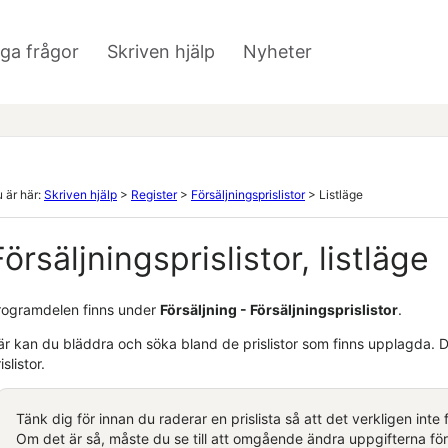
Hoppa över till huvudinnehåll
iga frågor
Skriven hjälp
Nyheter
»
»
 är här:
Skriven hjälp
>
Register
>
Försäljningsprislistor
>
Listläge
Försäljningsprislistor, listläge
rogramdelen finns under
Försäljning - Försäljningsprislistor
.
är kan du bläddra och söka bland de prislistor som finns upplagda. 
islistor.
Tänk dig för innan du raderar en prislista så att det verkligen int
Om det är så, måste du se till att omgående ändra uppgifterna fö