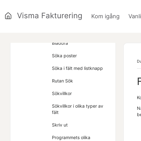
Radera post
Visma Fakturering
Kom igång
Vanl
Radera rad
»
Urval/sortering
Bläddra
Söka poster
Du
Söka i fält med listknapp
Rutan Sök
Sökvillkor
K
Sökvillkor i olika typer av
Nä
fält
be
Skriv ut
Programmets olika