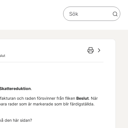
slut
 Skattereduktion
.
 fakturan och raden försvinner från fliken
Beslut
. När
bara rader som är markerade som blir färdigställda.
 på den här sidan?