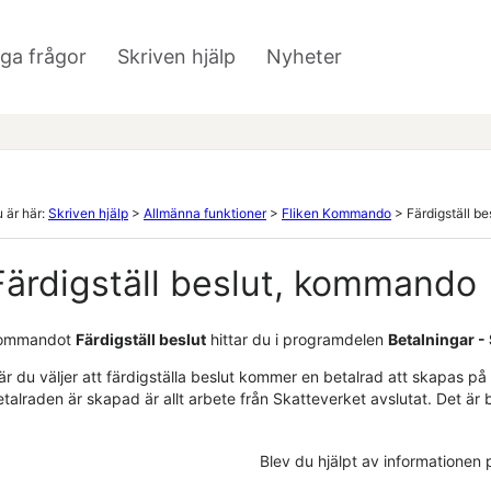
Hoppa över till huvudinnehåll
iga frågor
Skriven hjälp
Nyheter
»
»
 är här:
Skriven hjälp
>
Allmänna funktioner
>
Fliken Kommando
>
Färdigställ be
Färdigställ beslut, kommando
ommandot
Färdigställ beslut
hittar du i programdelen
Betalningar -
r du väljer att färdigställa beslut kommer en betalrad att skapas på
talraden är skapad är allt arbete från Skatteverket avslutat. Det är 
Blev du hjälpt av informationen