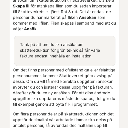
ansökan om skattereduktion till Skatteverket. Markera
Skapa fil
för att skapa filen som du sedan importerar
till Skatteverkets e-tjänst Rot & rut. Det är endast de
personer du har markerat på fliken
Ansökan
som
kommer med i filen. Filen skapas i samband med att du
väljer
Ansök
.
Tänk på att om du ska ansöka om
skattereduktion för grön teknik så får varje
faktura endast innehålla en installation.
Om det finns personer med ofullständiga eller felaktiga
personnummer, kommer Skatteverket göra avslag på
dessa. Om du vill få med korrekta uppgifter i ansökan
avbryter du och justerar dessa uppgifter på fakturan,
därefter gör du en ny ansökan. För att dina ändrade
uppgifter ska uppdateras måste de sparas, det gör du
till exempel genom att byta flik i programmet.
Om flera personer delar på skattereduktionen och det
uppstår decimaltal när arbetade timmar ska delas på
antalet personer, så avrundas decimaltalen upp till