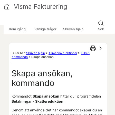
Hoppa över till huvudinnehåll
Visma Fakturering
»
»
»
Kom igång
Vanliga frågor
Skriven hjälp
Sök
Du är här:
Skriven hjälp
>
Allmänna funktioner
>
Fliken
Kommando
>
Skapa ansökan
Skapa ansökan,
kommando
Kommandot
Skapa ansökan
hittar du i programdelen
Betalningar - Skattereduktion
.
Genom att använda det här kommandot skapar du en