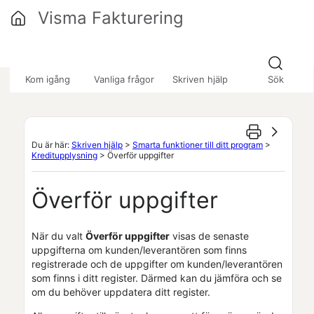
Hoppa över till huvudinnehåll
Visma Fakturering
»
»
»
Kom igång
Vanliga frågor
Skriven hjälp
Sök
Du är här:
Skriven hjälp
>
Smarta funktioner till ditt program
>
Kreditupplysning
>
Överför uppgifter
Överför uppgifter
När du valt
Överför uppgifter
visas de senaste
uppgifterna om
kunden/
leverantören som finns
registrerade och de uppgifter om
kunden/
leverantören
som finns i ditt register. Därmed kan du jämföra och se
om du behöver uppdatera ditt register.