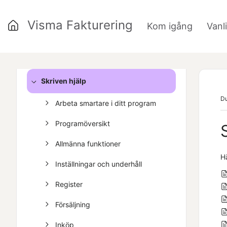
Visma Fakturering
Kom igång
Vanl
»
Kom igång
Vanliga frågor
Skriven hjälp
Du
Arbeta smartare i ditt program
Programöversikt
Allmänna funktioner
Hä
Inställningar och underhåll
Register
Försäljning
Inköp