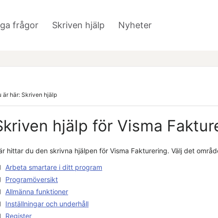
Hoppa över till huvudinnehåll
iga frågor
Skriven hjälp
Nyheter
»
»
 är här:
Skriven hjälp
Skriven hjälp för
Visma Faktur
r hittar du den skrivna hjälpen för
Visma Fakturering
. Välj det områd
Arbeta smartare i ditt program
Programöversikt
Allmänna funktioner
Inställningar och underhåll
Register