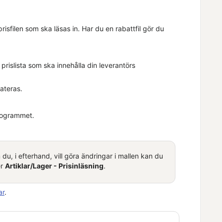
risfilen som ska läsas in. Har du en rabattfil gör du
n prislista som ska innehålla din leverantörs
dateras.
 programmet.
 du, i efterhand, vill göra ändringar i mallen kan du
er
Artiklar/Lager - Prisinläsning
.
ar
.