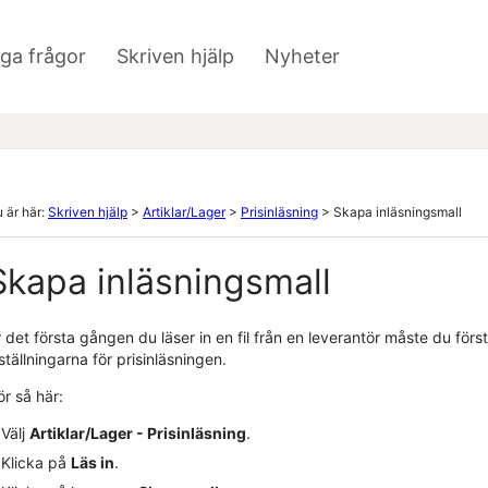
Hoppa över till huvudinnehåll
iga frågor
Skriven hjälp
Nyheter
»
»
 är här:
Skriven hjälp
>
Artiklar/Lager
>
Prisinläsning
>
Skapa inläsningsmall
Skapa inläsningsmall
 det första gången du läser in en fil från en leverantör måste du förs
ställningarna för prisinläsningen.
r så här:
Välj
Artiklar/Lager - Prisinläsning
.
Klicka på
Läs in
.