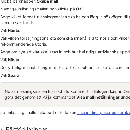
Klicka på knappen
Skapa mall
.
Namnge inläsningsmallen och klicka på
OK
.
Ange vilket format inläsningsmallen ska ha och lägg in sökvägen till p
samma sak för den.
Välj
Nästa
.
Välj vilken försäljningsprislista som ska innehålla ditt inpris och vilke
rekommenderade utpris.
Ange om nya artiklar ska läsas in och hur befintliga artiklar ska upp
Välj
Nästa
.
Gör ytterligare inställningar för hur artiklar och priser ska läsas in i
Välj
Spara
.
Nu är inläsningsmallen klar och du kommer till dialogen
Läs in
. Om
göra det genom att välja kommandot
Visa mallinställningar
und
u är inläsningsmallen skapad och du kan
läsa in dina priser och artikl
Fältförklaringar