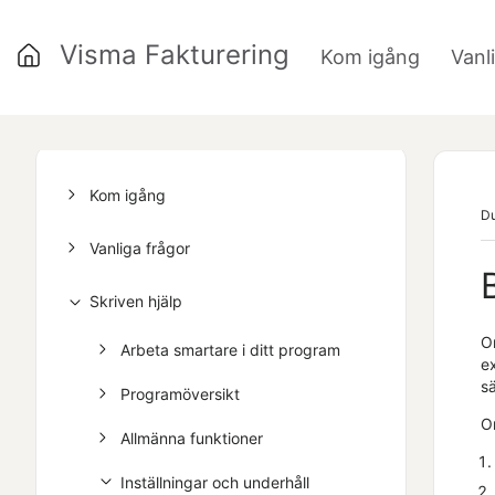
Visma Fakturering
Kom igång
Vanl
»
Kom igång
Du
Vanliga frågor
Skriven hjälp
Om
Arbeta smartare i ditt program
e
sä
Programöversikt
O
Allmänna funktioner
Inställningar och underhåll