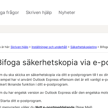
Hoppa över till huvudinnehåll
iga frågor
Skriven hjälp
Nyheter
»
»
 är här:
Skriven hjälp
>
Inställningar och underhåll
>
Säkerhetskopiering
>
Bifog
Bifoga säkerhetskopia via e-p
 du ska skicka en säkerhetskopia via ditt e-postprogram till t ex din
xempel har vi använt Outlook Express eftersom det är ett vanligt e-
kert liknande funktion i ditt e-postprogram.
m du har engelsk version av Outlook Express står den engelska motsv
Starta ditt e-postprogram.
I menyraden väljer du
Nytt e-postmeddelande
(New Mail).