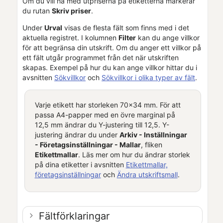
Om du vill ha med utpriserna på etiketterna markerar
du rutan
Skriv priser
.
Under
Urval
visas de flesta fält som finns med i det
aktuella registret. I kolumnen
Filter
kan du ange villkor
för att begränsa din utskrift. Om du anger ett villkor på
ett fält utgår programmet från det när utskriften
skapas. Exempel på hur du kan ange villkor hittar du i
avsnitten
Sökvillkor
och
Sökvillkor i olika typer av fält
.
Varje etikett har storleken 70x34 mm. För att
passa A4-papper med en övre marginal på
12,5 mm ändrar du Y-justering till 12,5. Y-
justering ändrar du under
Arkiv - Inställningar
-
Företagsinställningar
- Mallar
, fliken
Etikettmallar
. Läs mer om hur du ändrar storlek
på dina etiketter i avsnitten
Etikettmallar,
företagsinställningar
och
Ändra utskriftsmall
.
Fältförklaringar