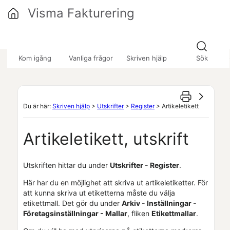
Hoppa över till huvudinnehåll
Visma Fakturering
»
»
»
Kom igång
Vanliga frågor
Skriven hjälp
Sök
Du är här:
Skriven hjälp
>
Utskrifter
>
Register
>
Artikeletikett
Artikeletikett, utskrift
Utskriften hittar du under
Utskrifter - Register
.
Här har du en möjlighet att skriva ut artikeletiketter. För
att kunna skriva ut etiketterna måste du välja
etikettmall. Det gör du under
Arkiv - Inställningar -
Företagsinställningar
- Mallar
, fliken
Etikettmallar
.