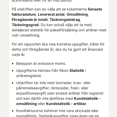
ackumulerat eller för en viss period.
På utskriften kan du välja att se kolumnerna
Senaste
fakturadatum
,
Levererat antal
,
Omsättning
,
Föregående år totalt
,
Täckningsbidrag
,
Täckningsgrad
. Du kan också välja att ta med
detaljerad statistik för paketförsäljning och artiklar med
noll i omsättning.
För att rapporten ska visa korrekta uppgifter, både för
detta och föregående år, ska du ha gjort ett årsavslut
varje år.
Beloppen är exklusive moms.
Uppgifterna hämtas från fliken
Statistik
i
artikelregistret.
Utskriften tar inte med textrader, krav- eller
påminnelseavgifter, ränterader, frakt- eller
expeditionsavgift utan endast artiklar från registret
och kan därför inte jämföras med
Kundstatistik -
omsättning
eller
Kundstatistik - artiklar
.
Kundfakturorna behöver inte vara skickade eller
journalförda. Statistikuppgifter visas även om en