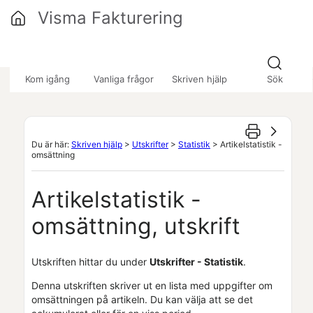
Hoppa över till huvudinnehåll
Visma Fakturering
»
»
»
Kom igång
Vanliga frågor
Skriven hjälp
Sök
Du är här:
Skriven hjälp
>
Utskrifter
>
Statistik
>
Artikelstatistik -
omsättning
Artikelstatistik -
omsättning, utskrift
Utskriften hittar du under
Utskrifter - Statistik
.
Denna utskriften skriver ut en lista med uppgifter om
omsättningen på artikeln. Du kan välja att se det