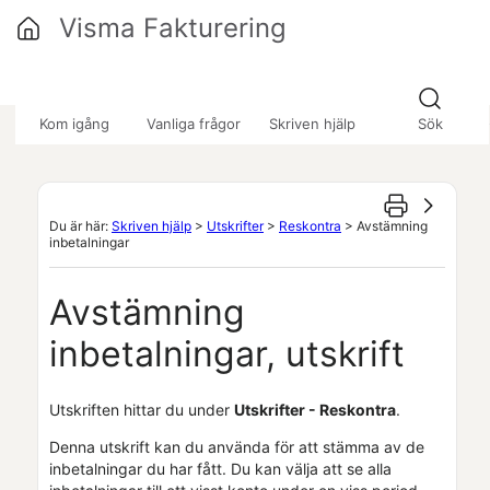
Hoppa över till huvudinnehåll
Visma Fakturering
»
»
»
Kom igång
Vanliga frågor
Skriven hjälp
Sök
Du är här:
Skriven hjälp
>
Utskrifter
>
Reskontra
>
Avstämning
inbetalningar
Avstämning
inbetalningar, utskrift
Utskriften hittar du under
Utskrifter - Reskontra
.
Denna utskrift kan du använda för att stämma av de
inbetalningar du har fått. Du kan välja att se alla