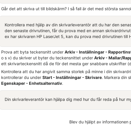
Går det att skriva ut till bildskärm? I så fall är det med största san
Kontrollera med hjälp av din skrivarleverantör att du har den sena
den senaste drivrutinen, får du prova med en annan skrivardrivruti
ex har skrivaren HP LaserJet 5, kan du prova med drivrutinen till H
Prova att byta teckensnitt under
Arkiv - Inställningar - Rapportins
o s v) du skriver ut byter du teckensnittet under
Arkiv - Mallar/Rap
ett skrivarteckensnitt då de för det mesta ger snabbare utskrifter (d
Kontrollera att du har angivit samma storlek på minne i din skrivardr
kontrollerar du under
Start - Inställningar - Skrivare
. Markera din 
Egenskaper - Enhetsalternativ
.
Din skrivarleverantör kan hjälpa dig med hur du får reda på hur my
Blev du hjälpt av informationen