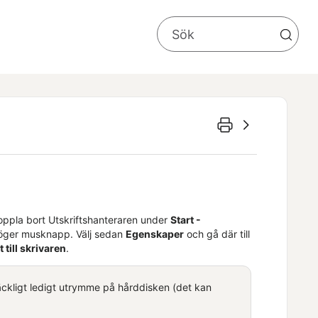
oppla bort Utskriftshanteraren under
Start -
höger musknapp. Välj sedan
Egenskaper
och gå där till
t till skrivaren
.
räckligt ledigt utrymme på hårddisken (det kan