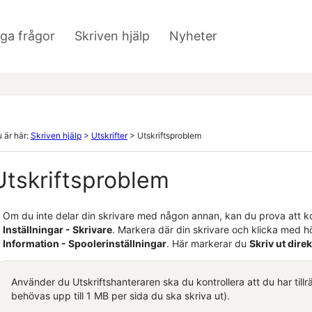
Hoppa över till huvudinnehåll
iga frågor
Skriven hjälp
Nyheter
»
»
 är här:
Skriven hjälp
>
Utskrifter
>
Utskriftsproblem
Utskriftsproblem
Om du inte delar din skrivare med någon annan, kan du prova att k
Inställningar - Skrivare
. Markera där din skrivare och klicka med 
Information - Spoolerinställningar
. Här markerar du
Skriv ut direk
Använder du Utskriftshanteraren ska du kontrollera att du har till
behövas upp till 1 MB per sida du ska skriva ut).