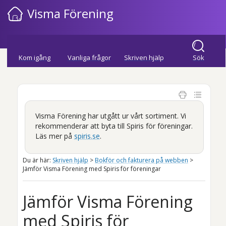
Hoppa över till huvudinnehåll
Visma Förening
»
»
»
Kom igång
Vanliga frågor
Skriven hjälp
Sök
Visma Förening har utgått ur vårt sortiment. Vi
rekommenderar att byta till
Spiris
för föreningar.
Läs mer på
spiris.se
.
Du är här:
Skriven hjälp
>
Bokför och fakturera på webben
>
Jämför Visma Förening med Spiris för föreningar
Jämför
Visma Förening
med
Spiris
för