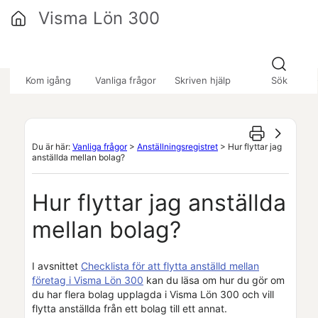
Hoppa över till huvudinnehåll
Visma Lön 300
»
»
»
Kom igång
Vanliga frågor
Skriven hjälp
Sök
Du är här:
Vanliga frågor
>
Anställningsregistret
>
Hur flyttar jag
anställda mellan bolag?
Hur flyttar jag anställda
mellan bolag?
I avsnittet
Checklista för att flytta anställd mellan
företag i Visma Lön 300
kan du läsa om hur du gör om
du har flera bolag upplagda i
Visma Lön 300
och vill
flytta anställda från ett bolag till ett annat.