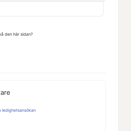
 på den här sidan?
tare
ch ledighetsansökan