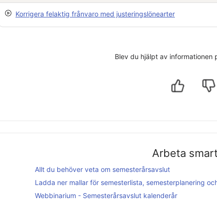
Korrigera felaktig frånvaro med justeringslönearter
Blev du hjälpt av informationen
Arbeta smar
Allt du behöver veta om semesterårsavslut
Ladda ner mallar för semesterlista, semesterplanering o
Webbinarium - Semesterårsavslut kalenderår