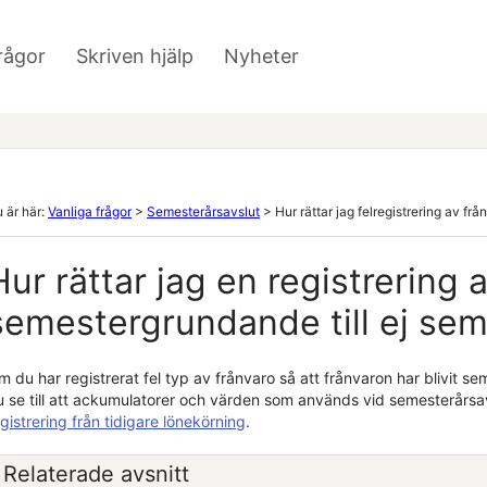
Hoppa över till huvudinnehåll
rågor
Skriven hjälp
Nyheter
»
»
 är här:
Vanliga frågor
>
Semesterårsavslut
>
Hur rättar jag felregistrering av f
Hur rättar jag en registrering 
semestergrundande till ej se
m du har registrerat fel typ av frånvaro så att frånvaron har blivit 
u se till att ackumulatorer och värden som används vid semesterårsavs
gistrering från tidigare lönekörning
.
Relaterade avsnitt