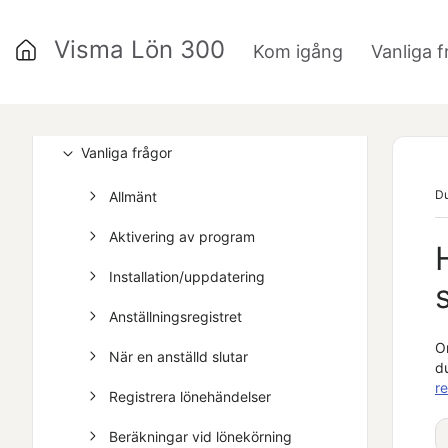
Visma Lön 300
Kom igång
Vanliga f
»
Kom igång
Vanliga frågor
Du
Allmänt
Aktivering av program
Installation/uppdatering
Anställningsregistret
O
När en anställd slutar
d
re
Registrera lönehändelser
Beräkningar vid lönekörning