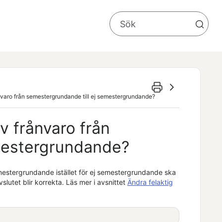
rånvaro från semestergrundande till ej semestergrundande?
av frånvaro från
mestergrundande?
semestergrundande istället för ej semestergrundande ska
lutet blir korrekta. Läs mer i avsnittet
Ändra felaktig