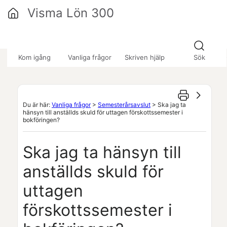
Hoppa över till huvudinnehåll
Visma Lön 300
»
»
»
Kom igång
Vanliga frågor
Skriven hjälp
Sök
Du är här:
Vanliga frågor
>
Semesterårsavslut
>
Ska jag ta
hänsyn till anställds skuld för uttagen förskottssemester i
bokföringen?
Ska jag ta hänsyn till
anställds skuld för
uttagen
förskottssemester i