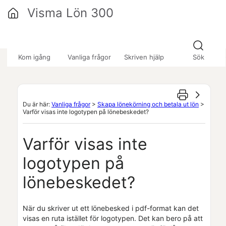
Hoppa över till huvudinnehåll
Visma Lön 300
»
»
»
Kom igång
Vanliga frågor
Skriven hjälp
Sök
Du är här:
Vanliga frågor
>
Skapa lönekörning och betala ut lön
>
Varför visas inte logotypen på lönebeskedet?
Varför visas inte
logotypen på
lönebeskedet?
När du skriver ut ett lönebesked i pdf-format kan det
visas en ruta istället för logotypen. Det kan bero på att