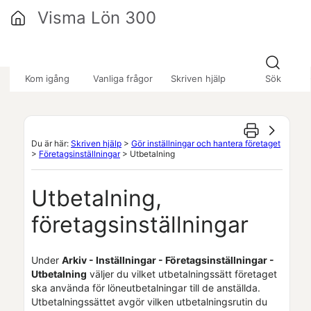
Hoppa över till huvudinnehåll
Visma Lön 300
»
»
»
Kom igång
Vanliga frågor
Skriven hjälp
Sök
Du är här:
Skriven hjälp
>
Gör inställningar och hantera företaget
>
Företagsinställningar
>
Utbetalning
Utbetalning,
företagsinställningar
Under
Arkiv - Inställningar - Företagsinställningar -
Utbetalning
väljer du vilket utbetalningssätt företaget
ska använda för löneutbetalningar till de anställda.
Utbetalningssättet avgör vilken utbetalningsrutin du