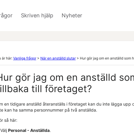
Hoppa över till huvudinnehåll
rågor
Skriven hjälp
Nyheter
»
»
 är här:
Vanliga frågor
>
När en anställd slutar
>
Hur gör jag om en anställd som h
Hur gör jag om en anställd so
tillbaka till företaget?
 en tidigare anställd återanställs i företaget kan du inte lägga upp 
nte kan ha samma personnummer på två anställda.
r så här:
Välj
Personal - Anställda
.