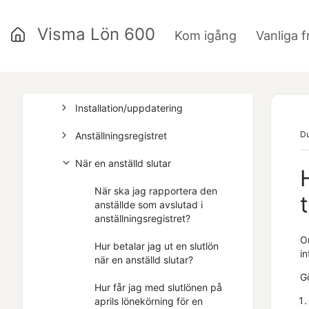
Vanliga frågor
Visma Lön 600
Kom igång
Vanliga f
»
Allmänt
Aktivering av program
Installation/uppdatering
Du
Anställningsregistret
När en anställd slutar
När ska jag rapportera den
anställde som avslutad i
anställningsregistret?
Om
Hur betalar jag ut en slutlön
i
när en anställd slutar?
Gö
Hur får jag med slutlönen på
aprils lönekörning för en