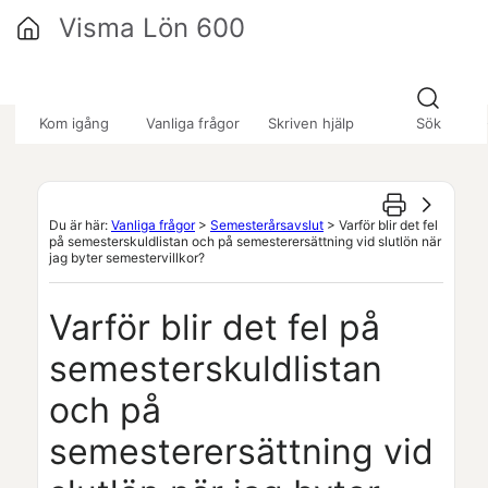
Hoppa över till huvudinnehåll
Visma Lön 600
»
»
»
Kom igång
Vanliga frågor
Skriven hjälp
Sök
Du är här:
Vanliga frågor
>
Semesterårsavslut
>
Varför blir det fel
på semesterskuldlistan och på semesterersättning vid slutlön när
jag byter semestervillkor?
Varför blir det fel på
semesterskuldlistan
och på
semesterersättning vid