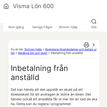
Hoppa över till huvudinnehåll
Visma Lön 600
»
»
»
Kom igång
Vanliga frågor
Skriven hjälp
Sök
Du är här:
Skriven hjälp
>
Registrera lönehändelser och betala ut
lön
>
Beräkna lön och skatt
>
Inbetalning från anställd
Inbetalning från
anställd
Det kan hända att det uppstår en skuld på ett
lönebesked för att avdragen är större än lönen. Det
händer också att anställda får ut mer lön än vad de ska
ha. Detta kan du reglera i programmet.