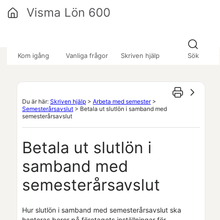
Hoppa över till huvudinnehåll
Visma Lön 600
»
»
»
Kom igång
Vanliga frågor
Skriven hjälp
Sök
Du är här:
Skriven hjälp
>
Arbeta med semester
>
Semesterårsavslut
>
Betala ut slutlön i samband med
semesterårsavslut
Betala ut slutlön i
samband med
semesterårsavslut
Hur slutlön i samband med semesterårsavslut ska
hanteras beror på företagets inställningar för