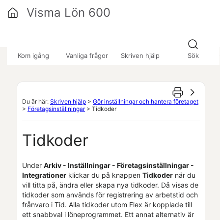
Hoppa över till huvudinnehåll
Visma Lön 600
»
»
»
Kom igång
Vanliga frågor
Skriven hjälp
Sök
Du är här:
Skriven hjälp
>
Gör inställningar och hantera företaget
>
Företagsinställningar
>
Tidkoder
Tidkoder
Under
Arkiv - Inställningar - Företagsinställningar -
Integrationer
klickar du på knappen
Tidkoder
när du
vill titta på, ändra eller skapa nya tidkoder. Då visas de
tidkoder som används för registrering av arbetstid och
frånvaro i
Tid
. Alla tidkoder utom Flex är kopplade till
ett snabbval i löneprogrammet. Ett annat alternativ är