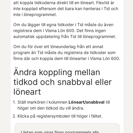
att koppla tidkoderna direkt till en löneart. Flextid är
inte kopplad eftersom det bara kan hanteras i
Tid
och
inte i löneprogrammet.
Om du lägger till egna tidkoder i
Tid
måste du även
registrera dem i
Visma Lön 600
. Det finns ingen
automatisk uppdatering från
Tid
till löneprogrammet.
Om du för över ett löneunderlag från ett annat
program än
Tid
måste du registrera de tidkoder som
finns där och koppla dem till lönearter i
Visma Lön 600
.
Ändra koppling mellan
tidkod och snabbval eller
löneart
Ställ markören i kolumnen
Löneart/snabbval
till
höger om den tidkod du vill ändra.
Klicka på registersymbolen till höger i fältet.
I listan som visas finns programmets alla