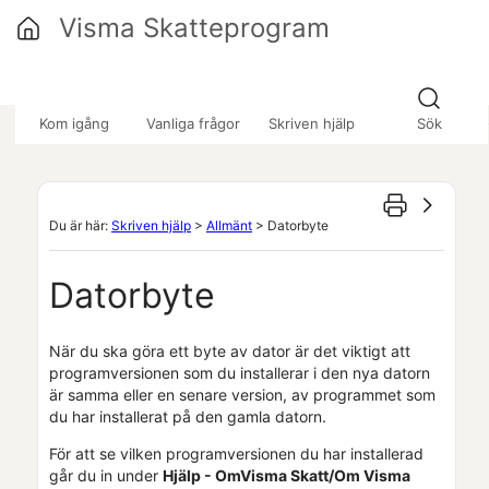
Hoppa över till huvudinnehåll
Visma Skatteprogram
»
»
Kom igång
Vanliga frågor
Skriven hjälp
Sök
Du är här:
Skriven hjälp
>
Allmänt
>
Datorbyte
Datorbyte
När du ska göra ett byte av dator är det viktigt att
programversionen som du installerar i den nya datorn
är samma eller en senare version, av programmet som
du har installerat på den gamla datorn.
För att se vilken programversionen du har installerad
går du in under
Hjälp - Om
Visma Skatt
/Om
Visma