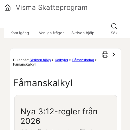
Hoppa över till huvudinnehåll
Visma Skatteprogram
»
»
Kom igång
Vanliga frågor
Skriven hjälp
Sök
Du är här:
Skriven hjälp
>
Kalkyler
>
Fåmansbolag
>
Fåmanskalkyl
Fåmanskalkyl
Nya 3:12-regler från
2026