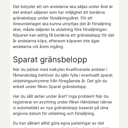
Det betyder att om andelarna ska säljas under året är
det enbart säljaren som har möjlighet att beräkna
gränsbelopp under försäljningsåret. För att
löneunderlaget ska kunna utnyttjas det år försäljning
sker, måste säljaren ta utdelning före försäljningen.
Köparen kan aldrig få beräkna ett gränsbelopp för det
år andelarna köps, eftersom köparen inte äger
andelarna vid årets ingång.
Sparat gränsbelopp
När du jobbar med kalkylen Kvalificerade andelar i
fåmansbolag behöver du själv fylla i eventuellt sparat
utdelningsutrymme från föregående år. Det gör du
enkelt under fliken Sparat gränsbelopp.
Har du sålt aktier under året? Inga problem! När du
registrerar en avyttring under fliken Händelser räknar
vi automatiskt av nya gränsbelopp baserat på dina
angivna datum för utdelning och försäljning.
Du kan såklart alltid göra egna justeringar av det