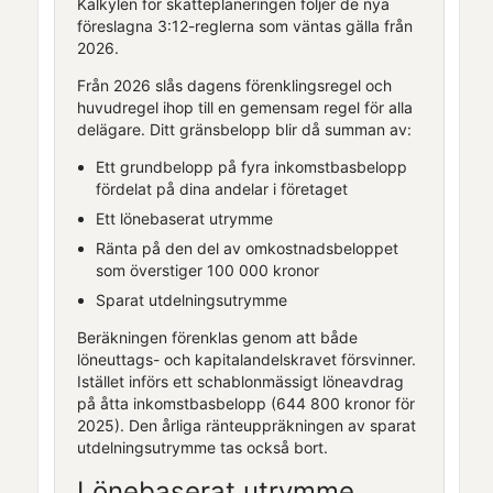
Kalkylen för skatteplaneringen följer de nya
föreslagna 3:12-reglerna som väntas gälla från
2026.
Från 2026 slås dagens förenklingsregel och
huvudregel ihop till en gemensam regel för alla
delägare. Ditt gränsbelopp blir då summan av:
Ett grundbelopp på fyra inkomstbasbelopp
fördelat på dina andelar i företaget
Ett lönebaserat utrymme
Ränta på den del av omkostnadsbeloppet
som överstiger 100 000 kronor
Sparat utdelningsutrymme
Beräkningen förenklas genom att både
löneuttags- och kapitalandelskravet försvinner.
Istället införs ett schablonmässigt löneavdrag
på åtta inkomstbasbelopp (644 800 kronor för
2025). Den årliga ränteuppräkningen av sparat
utdelningsutrymme tas också bort.
Lönebaserat utrymme