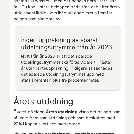
sparade utrymmet – men det behövs bara i särskilda
fall. Du kan justera beloppen både före och efter årets
utdelningstillfälle. Kom ihåg att ange minus framför
belopp som ska dras av.
Ingen uppräkning av sparat
utdelningsutrymme från år 2026
Nytt från år 2026 är att det sparade
utdelningsutrymmet ska föras vidare till nästa
år utan ränteuppräkning. Tidigare så räknades
det sparade utdelningsutrymmet upp med
statslåneräntan plus tre procentenheter.
Årets utdelning
Överst på sidan
Årets utdelning
visas det belopp som
räknats fram som utdelning och som beskattas med
20% i kapitalskatt hos mottagaren.
Via länken
Visa beräkningar - utdelningsutrymme