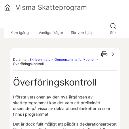
Hoppa över till huvudinnehåll
Visma Skatteprogram
»
»
Kom igång
Vanliga frågor
Skriven hjälp
Sök
Du är här:
Skriven hjälp
>
Gemensamma funktioner
>
Överföringskontroll
Överföringskontroll
I första versionen av den nya årgången av
skatteprogrammet kan det vara ett preliminärt
utseende på vissa av deklarationsblanketterna som
finns i programmet.
Det är dock fullt möjligt att påbörja deklarationsarbetet