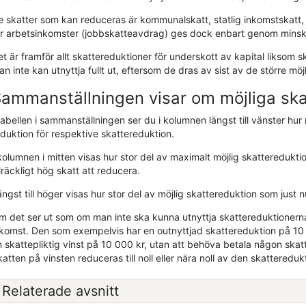
e skatter som kan reduceras är kommunalskatt, statlig inkomstskatt, 
ör arbetsinkomster (jobbskatteavdrag) ges dock enbart genom mins
t är framför allt skattereduktioner för underskott av kapital liksom s
n inte kan utnyttja fullt ut, eftersom de dras av sist av de större mö
ammanställningen visar om möjliga skatt
tabellen i sammanställningen ser du i kolumnen längst till vänster hu
eduktion för respektive skattereduktion.
kolumnen i mitten visas hur stor del av maximalt möjlig skattereduktio
llräckligt hög skatt att reducera.
ngst till höger visas hur stor del av möjlig skattereduktion som just
m det ser ut som om man inte ska kunna utnyttja skattereduktionerna f
nkomst. Den som exempelvis har en outnyttjad skattereduktion på 10
 skattepliktig vinst på 10 000 kr, utan att behöva betala någon skatt 
atten på vinsten reduceras till noll eller nära noll av den skattereduk
Relaterade avsnitt