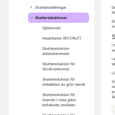
D
Skatteinställningar
f
Skattereduktioner
De
ma
Sjöinkomst
S
Husarbeten (ROT/RUT)
I 
Skattereduktion
r
arbetsinkomster
I 
Skattereduktion för
ti
förvärvsinkomst
Lä
Skattereduktion för
O
installation av grön teknik
i
en
Skattereduktion för
Sk
boende i vissa glest
befolkade områden