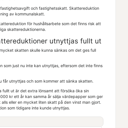
fastighetsavgift och fastighetsskatt. Skattereduktion
kning av kommunalskatt.
kattereduktion för hushållsarbete som det finns risk att
jliga skattereduktionerna.
ereduktioner utnyttjas fullt ut
r mycket skatten skulle kunna sänkas om det ges full
n som just nu inte kan utnyttjas, eftersom det inte finns
 nu får utnyttjas och som kommer att sänka skatten.
ullt ut är det extra lönsamt att försöka öka sin
 000 kr ett år kan samma år sälja värdepapper som ger
alls eller en mycket liten skatt på den vinst man gjort.
tion som tidigare inte kunde utnyttjas.