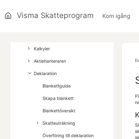
Export
Visma Skatteprogram
Kom igång
Inställningar
Skatteplanering
Kalkyler
Du
Aktiehanteraren
Deklaration
Blankettguide
P
Skapa blankett
n
Blankettöversikt
K
Skatteuträkning
S
s
Överföring till deklaration
sk