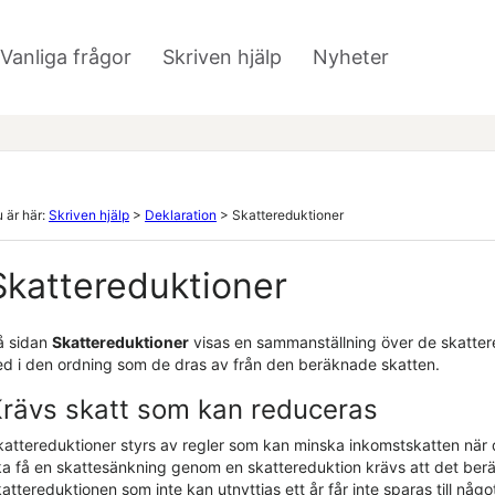
Hoppa över till huvudinnehåll
Vanliga frågor
Skriven hjälp
Nyheter
»
»
 är här:
Skriven hjälp
>
Deklaration
>
Skattereduktioner
Skattereduktioner
å sidan
Skattereduktioner
visas en sammanställning över de skattere
ed i den ordning som de dras av från den beräknade skatten.
rävs skatt som kan reduceras
kattereduktioner styrs av regler som kan minska inkomstskatten när d
ka få en skattesänkning genom en skattereduktion krävs att det ber
attereduktionen som inte kan utnyttjas ett år får inte sparas till någo