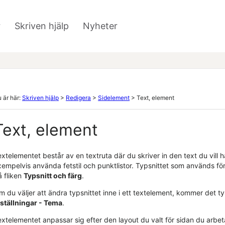
Hoppa över till huvudinnehåll
r
Skriven hjälp
Nyheter
»
»
 är här:
Skriven hjälp
>
Redigera
>
Sidelement
>
Text, element
Text, element
extelementet består av en textruta där du skriver in den text du vill
xempelvis använda fetstil och punktlistor. Typsnittet som används fö
å fliken
Typsnitt och färg
.
 du väljer att ändra typsnittet inne i ett textelement, kommer det ty
nställningar - Tema
.
extelementet anpassar sig efter den layout du valt för sidan du arb