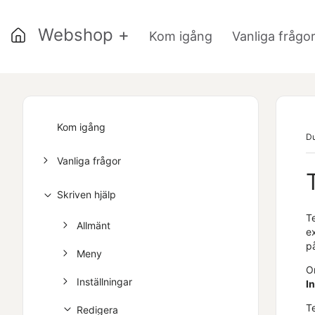
Webshop +
Kom igång
Vanliga frågo
Kom igång
Du
Vanliga frågor
Skriven hjälp
T
Allmänt
e
p
Meny
Om
Inställningar
I
T
Redigera