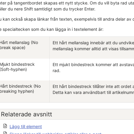
ter på tangentbordet skapas ett nytt stycke. Om du vill byta rad utan
ller du nere Shift samtidigt som du trycker Enter.
 kan också skapa länkar från texten, exempelvis till andra delar av di
e specialtecken som du kan lägga in i textelement är:
Hårt mellanslag (No
Ett hårt mellanslag innebär att du undvik
break space)
mellanslag kommer alltid att visas tillsa
Mjukt bindestreck
Ett mjukt bindestreck kommer att avstava ett
(Soft-hyphen)
rad.
Hårt bindestreck (No
Ett hårt bindestreck tillåter inte att ordet 
breaking hyphen)
Detta kan vara användbart till artikelnum
Relaterade avsnitt
Lägg till element