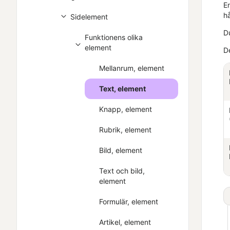
En
hå
Sidelement
Du
Funktionens olika
element
D
Mellanrum, element
Text, element
Knapp, element
Rubrik, element
Bild, element
Text och bild,
element
Formulär, element
Artikel, element