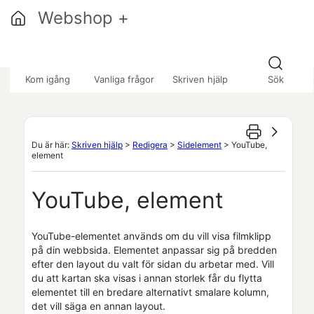
Hoppa över till huvudinnehåll
Webshop +
»
»
Kom igång
Vanliga frågor
Skriven hjälp
Sök
Du är här:
Skriven hjälp
>
Redigera
>
Sidelement
>
YouTube,
element
YouTube, element
YouTube-elementet används om du vill visa filmklipp
på din webbsida. Elementet anpassar sig på bredden
efter den layout du valt för sidan du arbetar med. Vill
du att kartan ska visas i annan storlek får du flytta
elementet till en bredare alternativt smalare kolumn,
det vill säga en annan layout.