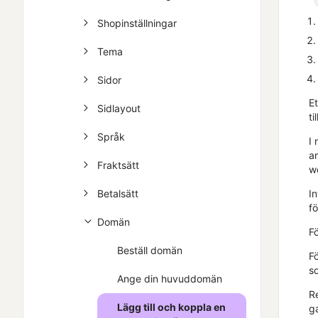
Shopinställningar
Tema
Sidor
E
Sidlayout
ti
Språk
I
a
Fraktsätt
w
Betalsätt
I
f
Domän
F
Beställ domän
F
s
Ange din huvuddomän
R
Lägg till och koppla en
g