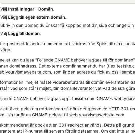
Välj
Inställningar - Domän
.
Välj
Lägg till egen extern domän
.
Skriv in den domän du önskar få kopplad mot din sida och ange din
Välj
Lägg till domän
.
tt e-postmeddelande kommer nu att skickas från
Spiris
till din e-pos
llväga.
 mejlet kan du läsa "Följande CNAME behöver läggas till för domänen
nnan domänadress. Det externa domännamnet du har (t ex testsite.com
eb.yourvismawebsite.com, som är den adress du fick av oss i samb
nformationen i mejlet måste vidarebefordras till domänleverantören d
örstår vad som står i mejlet, din domänleverantör vet vad de ska göra
öljande CNAME behöver läggas upp: thissite.com CNAME: web.your
ör att även peka om rotdomänen så görs det genom en HTTP 301-redir
om i sin tur är en CNAME-pekare till web.yourvismawebsite.com.
ekommenderat är dock att en 301-redirect används. Detta på grund av
arantera att IP-numret till servern förblir detsamma. Om det inte är 