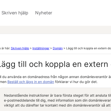
Hoppa över till huvudinnehåll
Skriven hjälp
Nyheter
»
 är här:
Skriven hjälp
>
Inställningar
>
Domän
>
Lägg till och koppla en extern 
Lägg till och koppla en exter
ill du använda en domänadress från någon annan domänleverantör
ä
ilmen
Beställ och lägg in en domän
förklarar vi hur du gör det.
Nedanstående instruktioner är bara första steget för att ansluta ti
e-postmeddelande till dig, med information som din domänleveran
viktigt att du därefter tar kontakt med din domänleverantör så a