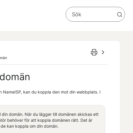
domän
n domän
n NameISP
, kan du koppla den mot din webbplats.
I
ll din domän. När du lägger till domänen skickas ett
tör behöver för att koppla domänen rätt. Det är
tt de kan koppla om din domän.