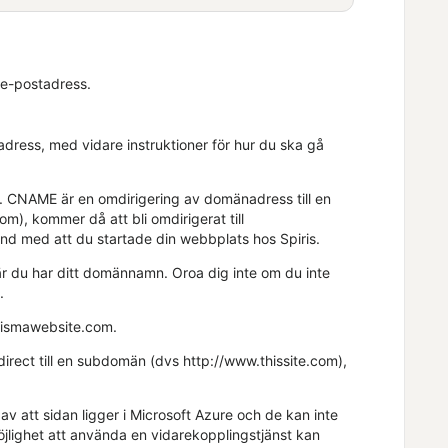
 e-postadress.
tadress, med vidare instruktioner för hur du ska gå
". CNAME är en omdirigering av domänadress till en
), kommer då att bli omdirigerat till
and med att du startade din webbplats hos
Spiris
.
är du har ditt domännamn. Oroa dig inte om du inte
.
vismawebsite.com.
ect till en subdomän (dvs http://www.thissite.com),
 att sidan ligger i Microsoft Azure och de kan inte
möjlighet att använda en vidarekopplingstjänst kan