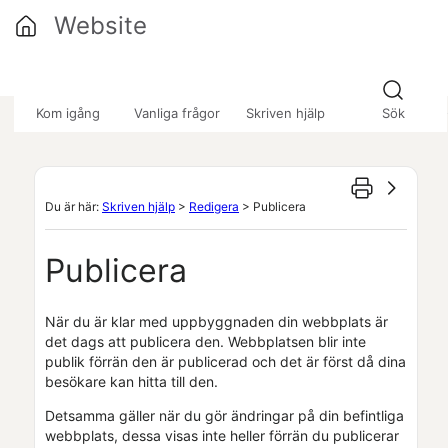
Hoppa över till huvudinnehåll
Website
»
»
Kom igång
Vanliga frågor
Skriven hjälp
Sök
Du är här:
Skriven hjälp
>
Redigera
>
Publicera
Publicera
När du är klar med uppbyggnaden din webbplats är
det dags att publicera den. Webbplatsen blir inte
publik förrän den är publicerad och det är först då dina
besökare kan hitta till den.
Detsamma gäller när du gör ändringar på din befintliga
webbplats, dessa visas inte heller förrän du publicerar