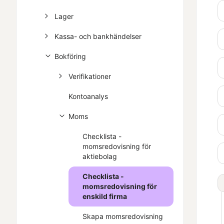
Lager
Kassa- och bankhändelser
Bokföring
Verifikationer
Kontoanalys
Moms
Checklista -
momsredovisning för
aktiebolag
Checklista -
momsredovisning för
enskild firma
Skapa momsredovisning