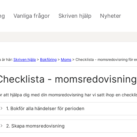
Hoppa över till huvudinnehåll
ng
Vanliga frågor
Skriven hjälp
Nyheter
»
»
»
 är här:
Skriven hjälp
>
Bokföring
>
Moms
>
Checklista - momsredovisning för en
Checklista - momsredovisning 
r att hjälpa dig med din momsredovisning har vi satt ihop en checklist
1. Bokför alla händelser för perioden
2. Skapa momsredovisning