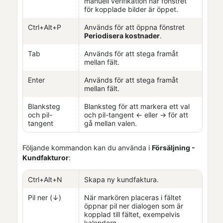
manuell verifikation när fönstret
för kopplade bilder är öppet.
Ctrl+Alt+P
Används för att öppna fönstret
Periodisera kostnader
.
Tab
Används för att stega framåt
mellan fält.
Enter
Används för att stega framåt
mellan fält.
Blanksteg
Blanksteg för att markera ett val
och pil-
och pil-tangent ← eller → för att
tangent
gå mellan valen.
Följande kommandon kan du använda i
Försäljning -
Kundfakturor
:
Ctrl+Alt+N
Skapa ny kundfaktura.
Pil ner (↓)
När markören placeras i fältet
öppnar pil ner dialogen som är
kopplad till fältet, exempelvis
kalendern.