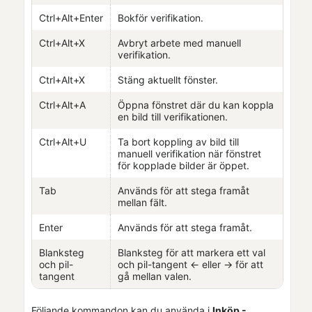
Ctrl+Alt+Enter
Bokför verifikation.
Ctrl+Alt+X
Avbryt arbete med manuell
verifikation.
Ctrl+Alt+X
Stäng aktuellt fönster.
Ctrl+Alt+A
Öppna fönstret där du kan koppla
en bild till verifikationen.
Ctrl+Alt+U
Ta bort koppling av bild till
manuell verifikation när fönstret
för kopplade bilder är öppet.
Tab
Används för att stega framåt
mellan fält.
Enter
Används för att stega framåt.
Blanksteg
Blanksteg för att markera ett val
och pil-
och pil-tangent ← eller → för att
tangent
gå mellan valen.
Följande kommandon kan du använda i
Inköp -