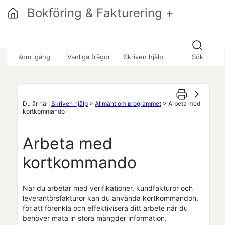
Hoppa över till huvudinnehåll
Bokföring & Fakturering +
»
»
»
Kom igång
Vanliga frågor
Skriven hjälp
Sök
Du är här:
Skriven hjälp
>
Allmänt om programmet
>
Arbeta med
kortkommando
Arbeta med
kortkommando
När du arbetar med
verifikationer
,
kundfakturor
och
leverantörsfakturor
kan du använda kortkommandon,
för att förenkla och effektivisera ditt arbete när du
behöver mata in stora mängder information.