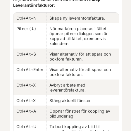
Leverantörsfakturor
:
Ctrl+Alt+N
Skapa ny leverantörsfaktura.
Pil ner (↓)
När markören placeras i fältet
öppnar pil ner dialogen som är
kopplad till fältet, exempelvis
kalendern.
Ctrl+Alt+S
Visar alternativ för att spara och
bokföra fakturan.
Ctrl+Alt+Enter
Visar alternativ för att spara och
bokföra fakturan.
Ctrl+Alt+X
Avbryt arbete med
leverantörsfaktura.
Ctrl+Alt+X
Stäng aktuellt fönster.
Ctrl+Alt+A
Öppnar fönstret för koppling av
bildunderlag.
Ctrl+Alt+U
Ta bort koppling av bild till