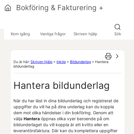
Hoppa över till huvudinnehåll
Bokföring & Fakturering +
»
»
»
Kom igång
Vanliga frågor
Skriven hjälp
Sök
Du är här:
Skriven hjälp
>
Inköp
>
Bildunderlag
>
Hantera
bildunderlag
Hantera bildunderlag
När du har läst in dina bildunderlag och registrerat de
uppgifter du vill ha på dina underlag kan du koppla
dem mot olika händelser i din bokföring. Genom att
välja
Hantera
öppnas olika vyer beroende på om
bildunderlaget du vill koppla är ett kvitto eller en
leverantörsfaktura. Där kan du komplettera uppgifter