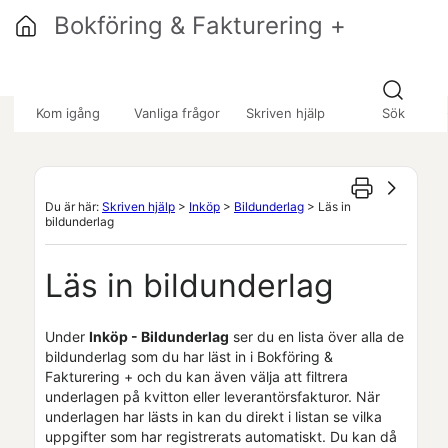
Hoppa över till huvudinnehåll
Bokföring & Fakturering +
»
»
»
Kom igång
Vanliga frågor
Skriven hjälp
Sök
Du är här:
Skriven hjälp
>
Inköp
>
Bildunderlag
>
Läs in
bildunderlag
Läs in bildunderlag
Under
Inköp - Bildunderlag
ser du en lista över alla de
bildunderlag som du har läst in i
Bokföring &
Fakturering +
och du kan även välja att filtrera
underlagen på kvitton eller leverantörsfakturor. När
underlagen har lästs in kan du direkt i listan se vilka
uppgifter som har registrerats automatiskt. Du kan då