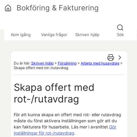
Hoppa över till huvudinnehåll
Bokföring & Fakturering
»
»
»
Kom igång
Vanliga frågor
Skriven hjälp
Sök
Du är här:
Skriven hjälp
>
Försäljning
>
Arbeta med husavdrag
>
Skapa offert med rot-/rutavdrag
Skapa offert med
rot-/rutavdrag
För att kunna skapa en offert med rot- eller rutavdrag
måste du först aktivera inställningen som gör att du
kan fakturera för husarbete. Läs mer i avsnittet
Gör
inställningar för rot-/rutavdrag
.