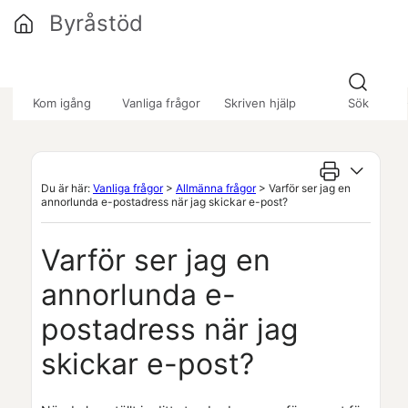
Hoppa över till huvudinnehåll
Byråstöd
»
»
»
Kom igång
Vanliga frågor
Skriven hjälp
Sök
Du är här:
Vanliga frågor
>
Allmänna frågor
>
Varför ser jag en
annorlunda e-postadress när jag skickar e-post?
Varför ser jag en
annorlunda e-
postadress när jag
skickar e-post?