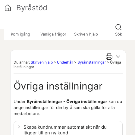
Hoppa över till huvudinnehåll
Byråstöd
»
»
»
Kom igång
Vanliga frågor
Skriven hjälp
Sök
Du är här:
Skriven hjälp
>
Underhåll
>
Byråinställningar
>
Övriga
inställningar
Övriga inställningar
Under
Byråinställningar - Övriga inställningar
kan du
ange inställningar för din byrå som ska gälla för alla
medarbetare.
Skapa kundnummer automatiskt när du
lägger till en ny kund