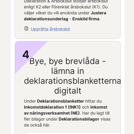
Deklaration & Årsbokslut
stödjer
årsbokslut
enligt K2 eller Förenklat
årsbokslut
(K1). Du
väljer vilket du vill använda under
Justera
deklarationsunderlag
-
Enskild firma
.
Upprätta årsbokslut
4
Bye, bye brevlåda -
lämna in
deklarationsblanketterna
digitalt
Under
Deklarationsblanketter
hittar du
Inkomstdeklaration 1 (INK1)
och
Inkomst
av näringsverksamhet (NE)
. Har du lagt till
fler bilagor under
Deklarationsbilagor
visas
de också här.