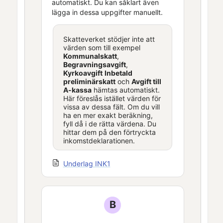
automatiskt. Du kan såklart även
lägga in dessa uppgifter manuellt.
Skatteverket stödjer inte att
värden som till exempel
Kommunalskatt
,
Begravningsavgift
,
Kyrkoavgift
Inbetald
preliminärskatt
och
Avgift till
A-kassa
hämtas automatiskt.
Här föreslås istället värden för
vissa av dessa fält. Om du vill
ha en mer exakt beräkning,
fyll då i de rätta värdena. Du
hittar dem på den förtryckta
inkomstdeklarationen.
Underlag INK1
B