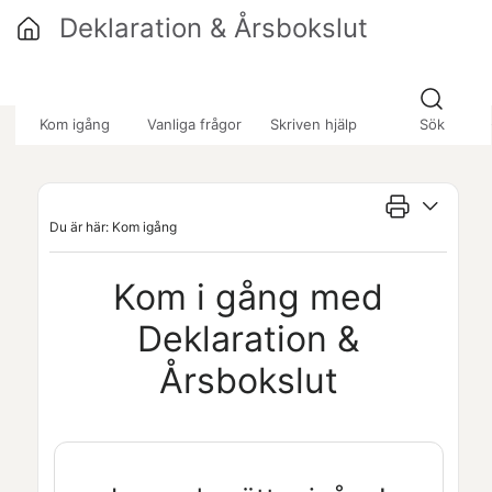
Hoppa över till huvudinnehåll
Deklaration & Årsbokslut
»
»
Kom igång
Vanliga frågor
Skriven hjälp
Sök
Du är här:
Kom igång
Kom i gång med
Deklaration &
Årsbokslut