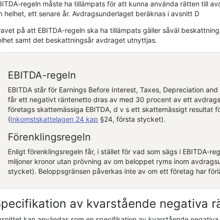
ITDA-regeln måste ha tillämpats för att kunna använda rätten till avd
n helhet, ett senare år. Avdragsunderlaget beräknas i avsnitt D
avet på att EBITDA-regeln ska ha tillämpats gäller såväl beskattnings
elhet samt det beskattningsår avdraget utnyttjas.
EBITDA-regeln
EBITDA står för Earnings Before Interest, Taxes, Depreciation and
får ett negativt räntenetto dras av med 30 procent av ett avdra
företags skattemässiga EBITDA, d v s ett skattemässigt resultat fö
(
Inkomstskattelagen 24 kap
§24, första stycket).
Förenklingsregeln
Enligt förenklingsregeln får, i stället för vad som sägs i EBITDA-re
miljoner kronor utan prövning av om beloppet ryms inom avdrags
stycket). Beloppsgränsen påverkas inte av om ett företag har förlä
pecifikation av kvarstående negativa r
vsnittet kan användas som en specifikation av kvarstående negativa r