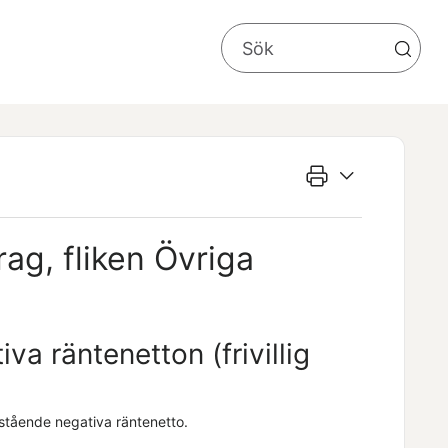
ag, fliken Övriga
a räntenetton (frivillig
rstående negativa räntenetto.