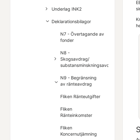
EB
si
Underlag INK2
Kr
Deklarationsbilagor
h
N7 - Övertagande av
fonder
N8 -
Skogsavdrag/
substansminskningsavdrag
N9 - Begränsning
av ränteavdrag
Fliken Ränteutgifter
Fliken
Ränteinkomster
S
Fliken
Koncernutjämning
A