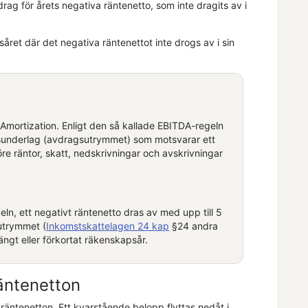
rag för årets negativa räntenetto, som inte dragits av i
året där det negativa räntenettot inte drogs av i sin
 Amortization. Enligt den så kallade EBITDA-regeln
gsunderlag (avdragsutrymmet) som motsvarar ett
re räntor, skatt, nedskrivningar och avskrivningar
geln, ett negativt räntenetto dras av med upp till 5
utrymmet (
Inkomstskattelagen 24 kap
§24 andra
ngt eller förkortat räkenskapsår.
äntenetton
äntenetton. Ett kvarstående belopp flyttas nedåt i