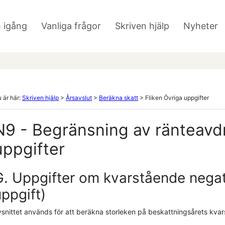
Hoppa över till huvudinnehåll
 igång
Vanliga frågor
Skriven hjälp
Nyheter
»
»
 är här:
Skriven hjälp
>
Årsavslut
>
Beräkna skatt
>
Fliken Övriga uppgifter
N9 - Begränsning av ränteavdr
uppgifter
G. Uppgifter om kvarstående negativ
ppgift)
vsnittet används för att beräkna storleken på beskattningsårets kva