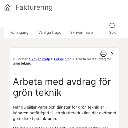
Hoppa över till huvudinnehåll
Fakturering
»
»
»
Kom igång
Vanliga frågor
Skriven hjälp
Sök
Du är här:
Skriven hjälp
>
Försäljning
>
Arbeta med avdrag för
grön teknik
Arbeta med avdrag för
grön teknik
När du säljer varor och tjänster för
grön teknik
är
köparen berättigad till en skattereduktion där avdraget
görs direkt på fakturan.