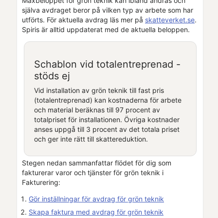
Maxbeloppet för
grön teknik
kan ibland ändras och
själva avdraget beror på vilken typ av arbete som har
utförts. För aktuella avdrag läs mer på
skatteverket.se
.
Spiris
är alltid uppdaterat med de aktuella beloppen.
Schablon vid totalentreprenad -
stöds ej
Vid installation av
grön teknik
till fast pris
(totalentreprenad) kan kostnaderna för arbete
och material beräknas till 97 procent av
totalpriset för installationen. Övriga kostnader
anses uppgå till 3 procent av det totala priset
och ger inte rätt till skattereduktion.
Stegen nedan sammanfattar flödet för dig som
fakturerar varor och tjänster för
grön teknik
i
Fakturering
:
Gör inställningar för avdrag för grön teknik
Skapa faktura med avdrag för grön teknik